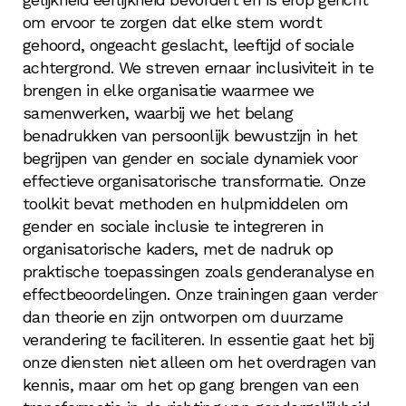
de manier waarop beslissingen worden genomen
vaardigheden op het gebied van gender en
trainen, waardoor een continue cyclus van
om ervoor te zorgen dat elke stem wordt
en programma's slagen.
inclusiviteit, het opbouwen van organisatorische
bewustzijn en empowerment ontstaat binnen de
gehoord, ongeacht geslacht, leeftijd of sociale
capaciteit en het bieden van strategieën om
organisatie en haar programma's.
achtergrond. We streven ernaar inclusiviteit in te
uitdagingen op het gebied van inclusiviteit
brengen in elke organisatie waarmee we
effectief aan te pakken en te beheren.
samenwerken, waarbij we het belang
benadrukken van persoonlijk bewustzijn in het
begrijpen van gender en sociale dynamiek voor
effectieve organisatorische transformatie. Onze
toolkit bevat methoden en hulpmiddelen om
gender en sociale inclusie te integreren in
organisatorische kaders, met de nadruk op
praktische toepassingen zoals genderanalyse en
effectbeoordelingen. Onze trainingen gaan verder
dan theorie en zijn ontworpen om duurzame
verandering te faciliteren. In essentie gaat het bij
onze diensten niet alleen om het overdragen van
kennis, maar om het op gang brengen van een