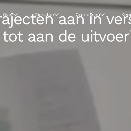
rajecten aan in ver
Over
Diensten
Cursussen
Ken
tot aan de uitvoer