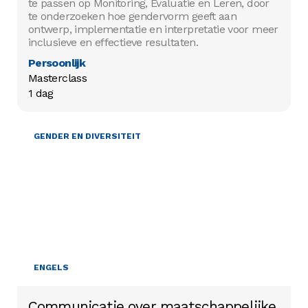
te passen op Monitoring, Evaluatie en Leren, door
te onderzoeken hoe gendervorm geeft aan
ontwerp, implementatie en interpretatie voor meer
inclusieve en effectieve resultaten.
Persoonlijk
Masterclass

1 dag
HET WERVEN VAN MIDDELEN
GENDER EN DIVERSITEIT
ENGELS
Communicatie over maatschappelijke