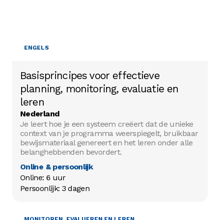
ENGELS
Basisprincipes voor effectieve
planning, monitoring, evaluatie en
leren
Nederland
Je leert hoe je een systeem creëert dat de unieke
context van je programma weerspiegelt, bruikbaar
bewijsmateriaal genereert en het leren onder alle
belanghebbenden bevordert.
Online & persoonlijk
Online: 6 uur

Persoonlijk: 3 dagen
PROJECTBEHEER
MONITOREN, EVALUEREN EN LEREN