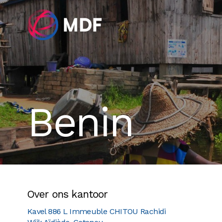
Benin
Over ons kantoor
Kavel 886 L Immeuble CHITOU Rachidi