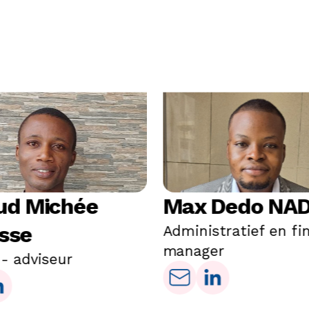
ud Michée
Max Dedo NA
esse
Administratief en fi
manager
 - adviseur