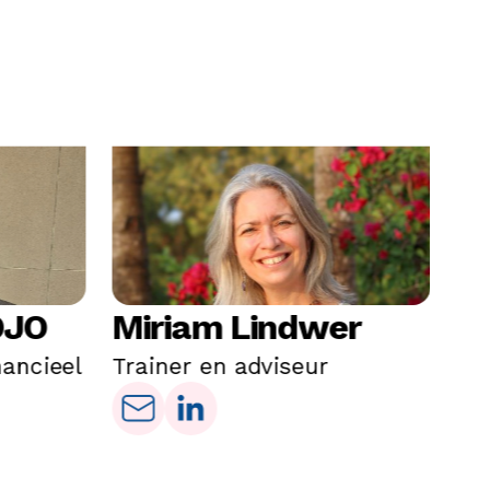
DJO
Miriam Lindwer
C
nancieel
Trainer en adviseur
Fi