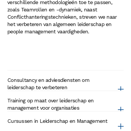
verschillende methodologieën toe te passen,
zoals Teamrollen en -dynamiek, naast
Conflicthanteringstechnieken, streven we naar
het verbeteren van algemeen leiderschap en
people management vaardigheden.
Consultancy en adviesdiensten om
leiderschap te verbeteren
Training op maat over leiderschap en
management voor organisaties
Ze zijn gericht op het evalueren en verbeteren
Cursussen in Leiderschap en Management
van leiderschap en people management
capaciteiten. We bieden strategische begeleiding