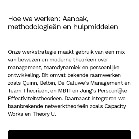
Wij bieden gespecialiseerde trainingsprogramma's
bij het ontwikkelen van organisatiestrategieën,
die zijn ontworpen om te voldoen aan de unieke
het beheren van veranderingsprocessen en het
Hoe we werken: Aanpak,
We geven jaarlijks cursussen over dit onderwerp
behoeften van uw organisatie. Deze leertrajecten
optimaliseren van teamprestaties.
methodologieën en hulpmiddelen
in de faciliteiten van MDF. Ze zijn ontworpen om
richten zich op het verbeteren van
deelnemers uit te rusten met de nieuwste
leiderschapsvaardigheden, het verbeteren van de
inzichten en vaardigheden op het gebied van
teamdynamiek en het bevorderen van een
leiderschap en management. Dit bereidt hen voor
werkomgeving waarin samenwerking centraal
Onze werkstrategie maakt gebruik van een mix
op effectief leiden en managen in verschillende
staat.
van bewezen en moderne theorieën over
organisatorische contexten.
management, teamdynamiek en persoonlijke
ontwikkeling. Dit omvat bekende raamwerken
zoals Quinn, Belbin, De Caluwe's Management en
Team Theorieën, en MBTI en Jung's Persoonlijke
Effectiviteitstheorieën. Daarnaast integreren we
baanbrekende netwerktheorieën zoals Capacity
Works en Theory U.